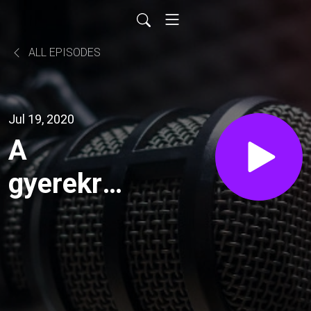
ALL EPISODES
Jul 19, 2020
A
gyerekre
szánt idő
értéke